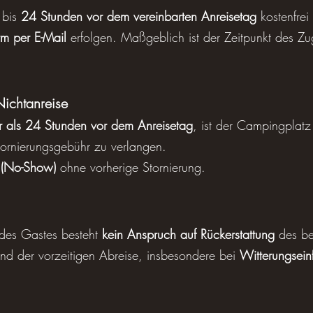
 bis
24 Stunden vor dem vereinbarten Anreisetag
kostenfrei 
rm per E-Mail
erfolgen. Maßgeblich ist der Zeitpunkt des Z
Nichtanreise
 als 24 Stunden vor dem Anreisetag
, ist der Campingplatz
tornierungsgebühr zu verlangen.
 (No-Show)
ohne vorherige Stornierung.
des Gastes besteht
kein Anspruch auf Rückerstattung
des ber
nd der vorzeitigen Abreise, insbesondere bei
Witterungsein